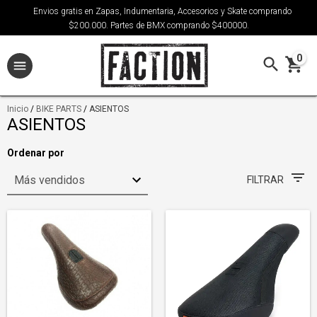
Envios gratis en Zapas, Indumentaria, Accesorios y Skate comprando
$200.000. Partes de BMX comprando $400000.
0
Inicio
/
BIKE PARTS
/
ASIENTOS
ASIENTOS
Ordenar por
FILTRAR