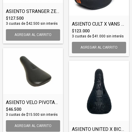
ASIENTO STRANGER ZEFARIA SLIM PIVOTAL (S...
$127.500
ASIENTO CULT X VANS OLD SCHOOL (SEACUL01...
3
cuotas de
$42.500
sin interés
$123.000
AGREGAR AL CARRITO
3
cuotas de
$41.000
sin interés
AGREGAR AL CARRITO
ASIENTO VELO PIVOTAL 7100 SOUTHERN BIKES...
$46.500
3
cuotas de
$15.500
sin interés
AGREGAR AL CARRITO
ASIENTO UNITED X BICYCLE UNION MAP PIVOT...