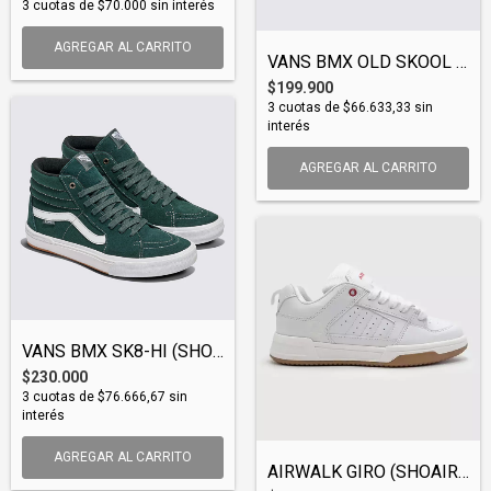
3
cuotas de
$70.000
sin interés
AGREGAR AL CARRITO
VANS BMX OLD SKOOL (SHOVAN153)
$199.900
3
cuotas de
$66.633,33
sin
interés
AGREGAR AL CARRITO
VANS BMX SK8-HI (SHOVAN152)
$230.000
3
cuotas de
$76.666,67
sin
interés
AGREGAR AL CARRITO
AIRWALK GIRO (SHOAIR010)