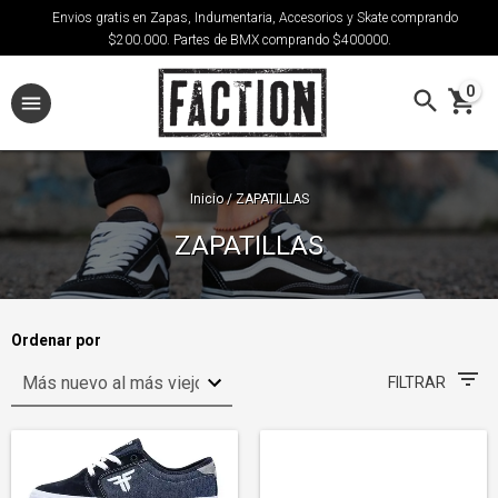
Envios gratis en Zapas, Indumentaria, Accesorios y Skate comprando
$200.000. Partes de BMX comprando $400000.
0
Inicio
/
ZAPATILLAS
ZAPATILLAS
Ordenar por
FILTRAR