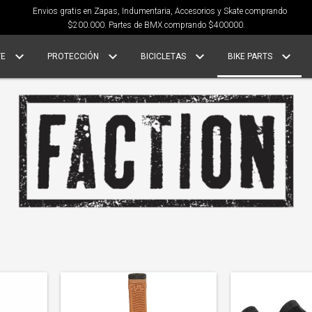
Envios gratis en Zapas, Indumentaria, Accesorios y Skate comprando
$200.000. Partes de BMX comprando $400000.
TE
PROTECCIÓN
BICICLETAS
BIKE PARTS