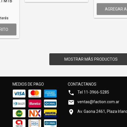
2.1 MTB
AGREGAR A
nterés
RITO
MOSTRAR MÁS PRODUCTOS
MEDIOS DE PAGO
CONTACTANOS
Tel 11-3966-5285
ventas@faction.com.ar
Av. Gaona 2461, Plaza Irland