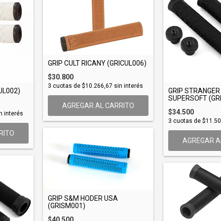
GRIP CULT RICANY (GRICUL006)
$30.800
3
cuotas de
$10.266,67
sin interés
UL002)
GRIP STRANGER
SUPERSOFT (GRI
AGREGAR AL CARRITO
$34.500
n interés
3
cuotas de
$11.5
RITO
AGREGAR A
GRIP S&M HODER USA
(GRISM001)
$40.500