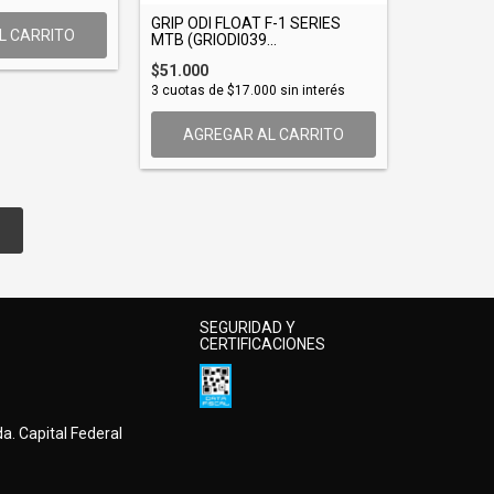
GRIP ODI FLOAT F-1 SERIES
L CARRITO
MTB (GRIODI039...
$51.000
3
cuotas de
$17.000
sin interés
AGREGAR AL CARRITO
SEGURIDAD Y
CERTIFICACIONES
a. Capital Federal