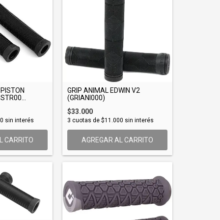
 PISTON
GRIP ANIMAL EDWIN V2
STR00...
(GRIANI000)
$33.000
00
sin interés
3
cuotas de
$11.000
sin interés
L CARRITO
AGREGAR AL CARRITO