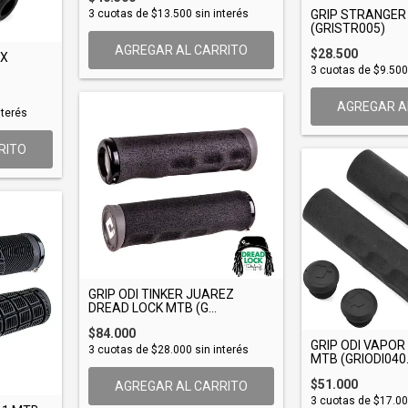
3
cuotas de
$13.500
sin interés
GRIP STRANGER
(GRISTR005)
AGREGAR AL CARRITO
$28.500
LX
3
cuotas de
$9.500
AGREGAR A
nterés
RITO
GRIP ODI TINKER JUAREZ
DREAD LOCK MTB (G...
$84.000
GRIP ODI VAPOR 
3
cuotas de
$28.000
sin interés
MTB (GRIODI040.
$51.000
AGREGAR AL CARRITO
3
cuotas de
$17.0