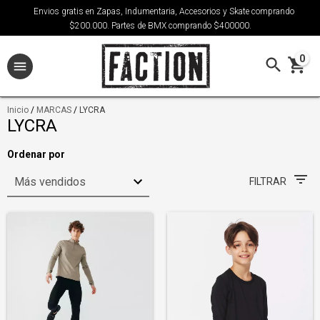
Envios gratis en Zapas, Indumentaria, Accesorios y Skate comprando
$200.000. Partes de BMX comprando $400000.
0
Inicio
/
MARCAS
/
LYCRA
LYCRA
Ordenar por
FILTRAR