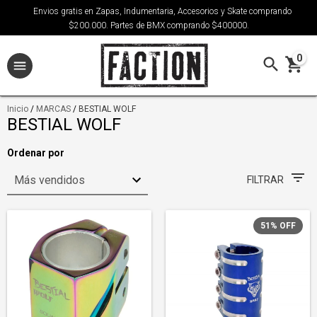
Envios gratis en Zapas, Indumentaria, Accesorios y Skate comprando
$200.000. Partes de BMX comprando $400000.
0
Inicio
/
MARCAS
/
BESTIAL WOLF
BESTIAL WOLF
Ordenar por
FILTRAR
51
%
OFF