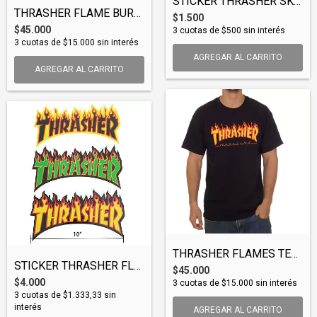
STICKER THRASHER SKATE MAG (STITHR003)
THRASHER FLAME BURNER TEE (TSHTHR033)
$1.500
$45.000
3
cuotas de
$500
sin interés
3
cuotas de
$15.000
sin interés
AGREGAR AL CARRITO
THRASHER FLAMES TEE (TSHTHR001)
STICKER THRASHER FLAMES XL (STITHR001)
$45.000
$4.000
3
cuotas de
$15.000
sin interés
3
cuotas de
$1.333,33
sin
interés
AGREGAR AL CARRITO