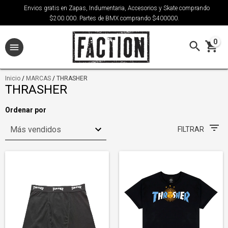
Envios gratis en Zapas, Indumentaria, Accesorios y Skate comprando
$200.000. Partes de BMX comprando $400000.
0
Inicio
/
MARCAS
/
THRASHER
THRASHER
Ordenar por
FILTRAR