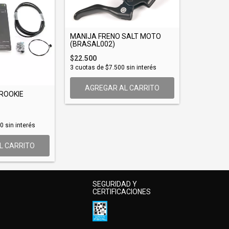
MANIJA FRENO SALT MOTO
(BRASAL002)
$22.500
3
cuotas de
$7.500
sin interés
AGREGAR AL CARRITO
 ROOKIE
00
sin interés
L CARRITO
SEGURIDAD Y
CERTIFICACIONES