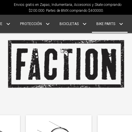
Envios gratis en Zapas, Indumentaria, Accesorios y Skate comprando
$200.000. Partes de BMX comprando $400000.
TE
PROTECCIÓN
BICICLETAS
BIKE PARTS