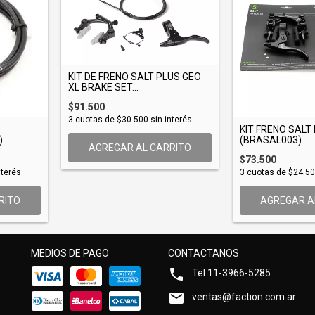
KIT DE FRENO SALT PLUS GEO
XL BRAKE SET...
$91.500
3
cuotas de
$30.500
sin interés
KIT FRENO SALT
)
(BRASAL003)
AGREGAR AL CARRITO
$73.500
nterés
3
cuotas de
$24.5
RITO
AGREGAR A
MEDIOS DE PAGO
CONTACTANOS
Tel 11-3966-5285
ventas@faction.com.ar