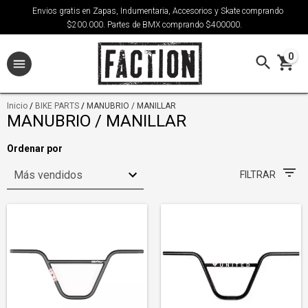
Envios gratis en Zapas, Indumentaria, Accesorios y Skate comprando
$200.000. Partes de BMX comprando $400000.
0
Inicio
/
BIKE PARTS
/
MANUBRIO / MANILLAR
MANUBRIO / MANILLAR
Ordenar por
FILTRAR