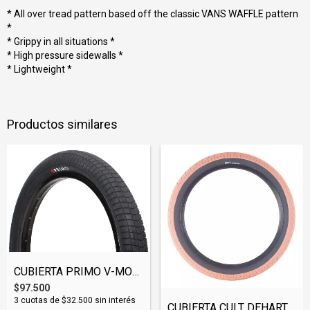
* All over tread pattern based off the classic VANS WAFFLE pattern
*
* Grippy in all situations *
* High pressure sidewalls *
* Lightweight *
Productos similares
CUBIERTA PRIMO V-MONSTER (TIRPRI004)
$97.500
3
cuotas de
$32.500
sin interés
CUBIERTA CULT DEHART (TIRCUL001)