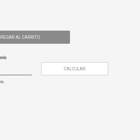
CP:
CAMBIAR CP
nvío
CALCULAR
TAL