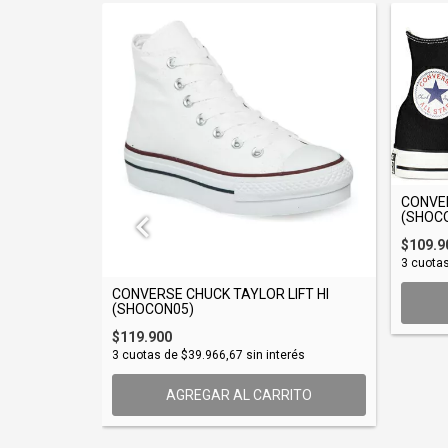
CONVER
(SHOC
 OX
$109.9
3
cuota
CONVERSE CHUCK TAYLOR LIFT HI
(SHOCON05)
ITO
$119.900
3
cuotas de
$39.966,67
sin interés
AGREGAR AL CARRITO