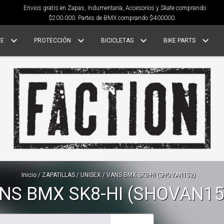
Envios gratis en Zapas, Indumentaria, Accesorios y Skate comprando
$200.000. Partes de BMX comprando $400000.
TE
PROTECCIÓN
BICICLETAS
BIKE PARTS
Inicio
/
ZAPATILLAS
/
UNISEX
/
VANS BMX SK8-HI (SHOVAN152)
NS BMX SK8-HI (SHOVAN15