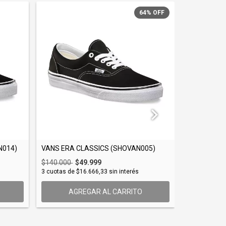
64
%
OFF
N014)
VANS ERA CLASSICS (SHOVAN005)
CONVERSE 
(SHOCON00
$140.000
$49.999
$109.500
3
cuotas de
$16.666,33
sin interés
3
cuotas de
$
AGREGAR AL CARRITO
AG