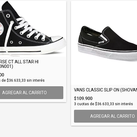
SE CT ALL STAR HI
ON001)
00
s de
$36.633,33
sin interés
VANS CLASSIC SLIP ON (SHOVA
AGREGAR AL CARRITO
$109.900
3
cuotas de
$36.633,33
sin interés
AGREGAR AL CARRITO