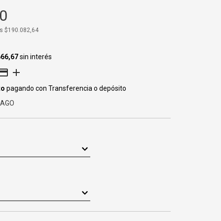
0
os
$190.082,64
666,67
sin interés
to
pagando con Transferencia o depósito
PAGO